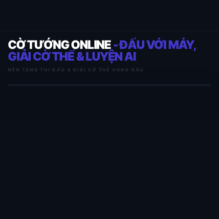
CỜ TƯỚNG ONLINE
- ĐẤU VỚI MÁY,
GIẢI CỜ THẾ & LUYỆN AI
NỀN TẢNG THI ĐẤU & GIẢI CỜ THẾ HÀNG ĐẦU