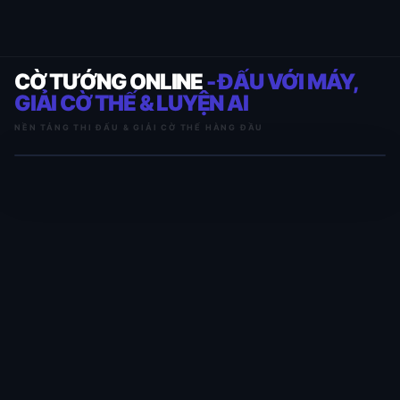
CỜ TƯỚNG ONLINE
- ĐẤU VỚI MÁY,
GIẢI CỜ THẾ & LUYỆN AI
NỀN TẢNG THI ĐẤU & GIẢI CỜ THẾ HÀNG ĐẦU