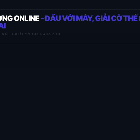
ỚNG ONLINE
- ĐẤU VỚI MÁY, GIẢI CỜ THẾ 
AI
I ĐẤU & GIẢI CỜ THẾ HÀNG ĐẦU