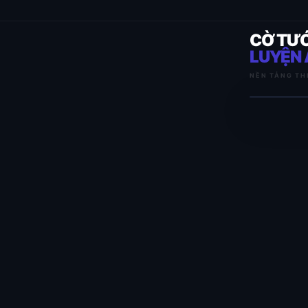
CỜ TƯ
LUYỆN 
NỀN TẢNG TH