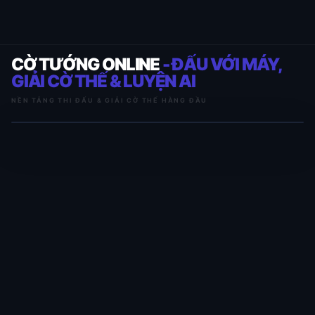
CỜ TƯỚNG ONLINE
- ĐẤU VỚI MÁY,
GIẢI CỜ THẾ & LUYỆN AI
NỀN TẢNG THI ĐẤU & GIẢI CỜ THẾ HÀNG ĐẦU