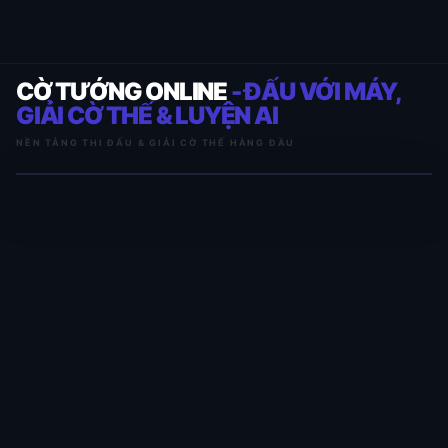
CỜ TƯỚNG ONLINE
- ĐẤU VỚI MÁY,
GIẢI CỜ THẾ & LUYỆN AI
NỀN TẢNG THI ĐẤU & GIẢI CỜ THẾ HÀNG ĐẦU