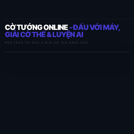
CỜ TƯỚNG ONLINE
- ĐẤU VỚI MÁY,
GIẢI CỜ THẾ & LUYỆN AI
NỀN TẢNG THI ĐẤU & GIẢI CỜ THẾ HÀNG ĐẦU