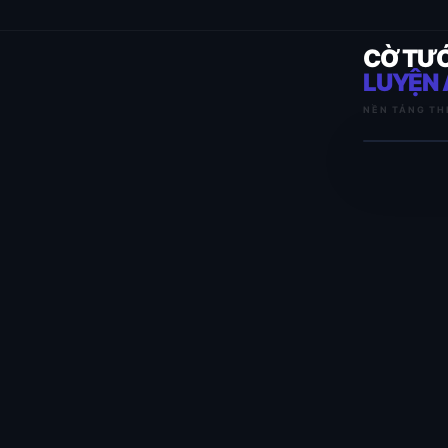
CỜ TƯ
LUYỆN 
NỀN TẢNG TH