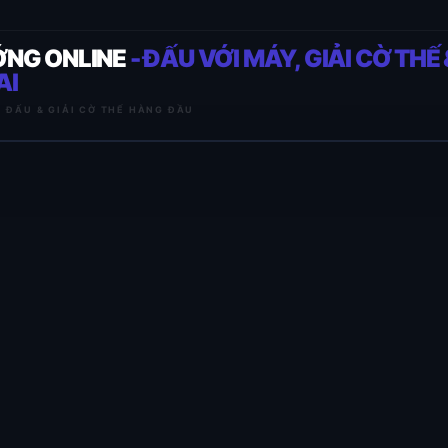
ỚNG ONLINE
- ĐẤU VỚI MÁY, GIẢI CỜ THẾ 
AI
I ĐẤU & GIẢI CỜ THẾ HÀNG ĐẦU