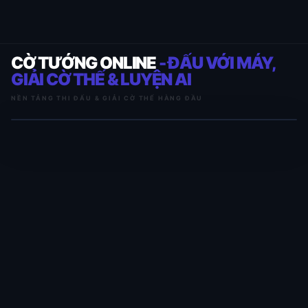
CỜ TƯỚNG ONLINE
- ĐẤU VỚI MÁY,
GIẢI CỜ THẾ & LUYỆN AI
NỀN TẢNG THI ĐẤU & GIẢI CỜ THẾ HÀNG ĐẦU