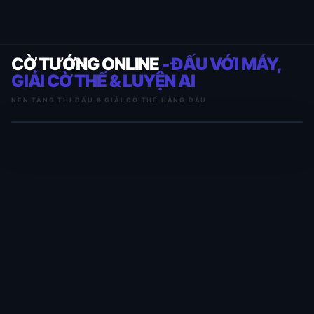
CỜ TƯỚNG ONLINE
- ĐẤU VỚI MÁY,
GIẢI CỜ THẾ & LUYỆN AI
NỀN TẢNG THI ĐẤU & GIẢI CỜ THẾ HÀNG ĐẦU