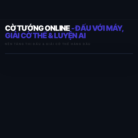
CỜ TƯỚNG ONLINE
- ĐẤU VỚI MÁY,
GIẢI CỜ THẾ & LUYỆN AI
NỀN TẢNG THI ĐẤU & GIẢI CỜ THẾ HÀNG ĐẦU